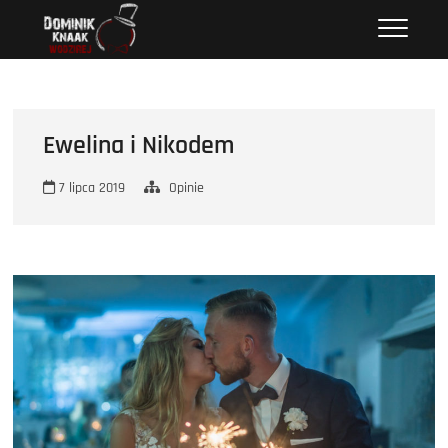
Przejdź
Wodzirej Dominik
STRONA INTERNETOWA WODZIREJA DOMINIKA.
do
treści
Ewelina i Nikodem
7 lipca 2019
Opinie