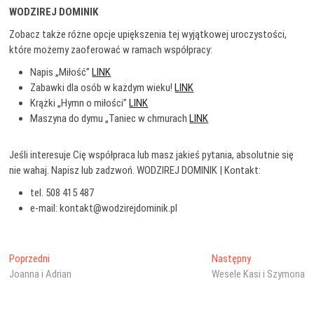
WODZIREJ DOMINIK
Zobacz także różne opcje upiększenia tej wyjątkowej uroczystości,
które możemy zaoferować w ramach współpracy:
Napis „Miłość”
LINK
Zabawki dla osób w każdym wieku!
LINK
Krążki „Hymn o miłości”
LINK
Maszyna do dymu „Taniec w chmurach
LINK
Jeśli interesuje Cię współpraca lub masz jakieś pytania, absolutnie się
nie wahaj. Napisz lub zadzwoń. WODZIREJ DOMINIK | Kontakt:
tel. 508 415 487
e-mail: kontakt@wodzirejdominik.pl
Nawigacja
Poprzedni
Następny
Poprzedni
Następny
wpis:
wpis:
Joanna i Adrian
Wesele Kasi i Szymona
wpisu