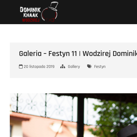
Przejdź
Wodzirej Dominik
STRONA INTERNETOWA WODZIREJA DOMINIKA.
do
treści
Galeria – Festyn 11 | Wodzirej Domini
20 listopada 2019
Gallery
Festyn