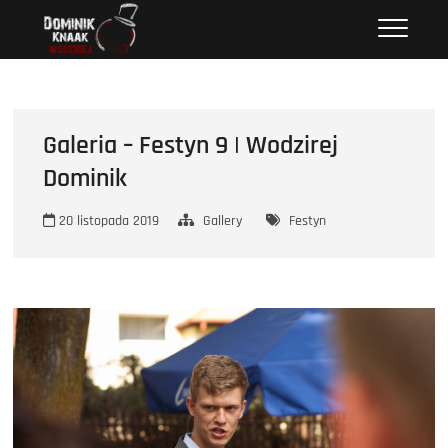
Przejdź
Wodzirej Dominik
STRONA INTERNETOWA WODZIREJA DOMINIKA.
do
treści
Galeria – Festyn 9 | Wodzirej
Dominik
20 listopada 2019
Gallery
Festyn