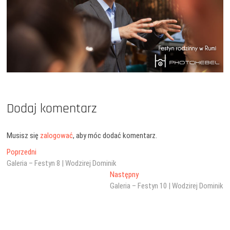
Dodaj komentarz
Musisz się
zalogować
, aby móc dodać komentarz.
Nawigacja
Poprzedni
Poprzedni
wpis:
Galeria – Festyn 8 | Wodzirej Dominik
wpisu
Następny
Następny
wpis:
Galeria – Festyn 10 | Wodzirej Dominik