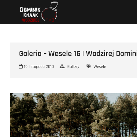
Przejdź
Wodzirej Dominik
STRONA INTERNETOWA WODZIREJA DOMINIKA.
do
treści
Galeria – Wesele 16 | Wodzirej Domin
19 listopada 2019
Gallery
Wesele