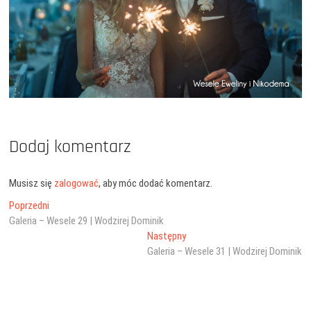
Dodaj komentarz
Musisz się
zalogować
, aby móc dodać komentarz.
Nawigacja
Poprzedni
Poprzedni
wpis:
Galeria – Wesele 29 | Wodzirej Dominik
wpisu
Następny
Następny
wpis:
Galeria – Wesele 31 | Wodzirej Dominik