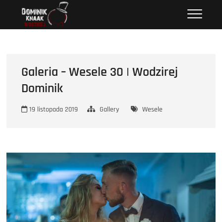
Przejdź
Wodzirej Dominik
STRONA INTERNETOWA WODZIREJA DOMINIKA.
do
treści
Galeria – Wesele 30 | Wodzirej
Dominik
19 listopada 2019
Gallery
Wesele