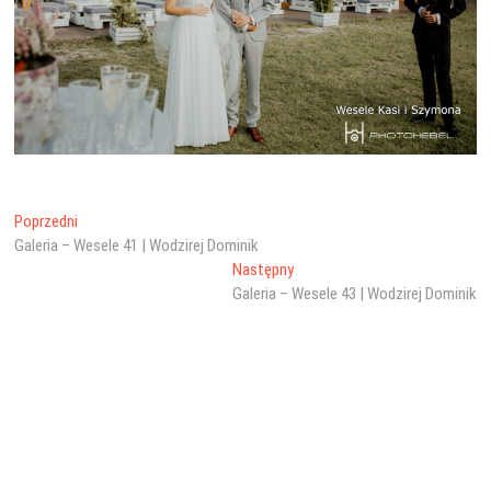
Nawigacja
Poprzedni
Poprzedni
wpis:
Galeria – Wesele 41 | Wodzirej Dominik
wpisu
Następny
Następny
wpis:
Galeria – Wesele 43 | Wodzirej Dominik