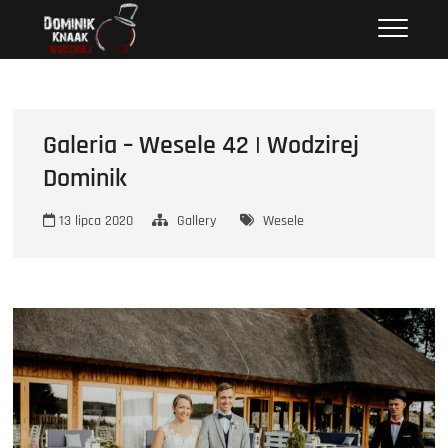
Przejdź
Wodzirej Dominik
STRONA INTERNETOWA WODZIREJA DOMINIKA.
do
treści
Galeria – Wesele 42 | Wodzirej
Dominik
13 lipca 2020
Gallery
Wesele