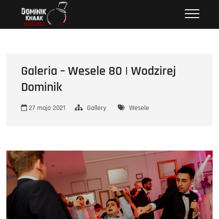
Przejdź
Wodzirej Dominik
STRONA INTERNETOWA WODZIREJA DOMINIKA.
do
treści
Galeria – Wesele 80 | Wodzirej
Dominik
27 maja 2021
Gallery
Wesele