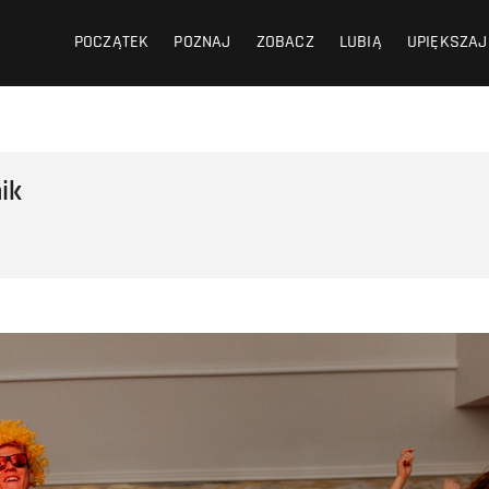
POCZĄTEK
POZNAJ
ZOBACZ
LUBIĄ
UPIĘKSZAJ
ik