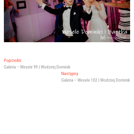
Nawigacja
Poprzedni
Poprzedni
wpis:
Galeria – Wesele 99 | Wodzirej Dominik
wpisu
Następny
Następny
wpis:
Galeria – Wesele 102 | Wodzirej Dominik