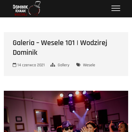
Przejdź
Wodzirej Dominik
STRONA INTERNETOWA WODZIREJA DOMINIKA.
do
treści
Galeria – Wesele 101 | Wodzirej
Dominik
14 czerwca 2021
Gallery
Wesele