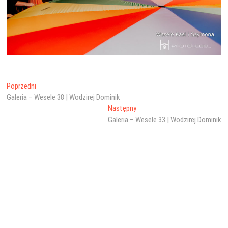
Nawigacja
Poprzedni
Poprzedni
wpis:
Galeria – Wesele 38 | Wodzirej Dominik
wpisu
Następny
Następny
wpis:
Galeria – Wesele 33 | Wodzirej Dominik