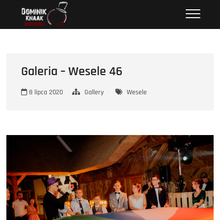
Przejdź
Wodzirej Dominik
STRONA INTERNETOWA WODZIREJA DOMINIKA.
do
treści
Galeria – Wesele 46
8 lipca 2020
Gallery
Wesele