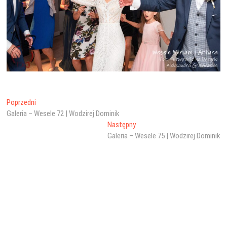
Nawigacja
Poprzedni
Poprzedni
wpis:
Galeria – Wesele 72 | Wodzirej Dominik
wpisu
Następny
Następny
wpis:
Galeria – Wesele 75 | Wodzirej Dominik