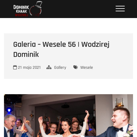
Przejdź
Wodzirej Dominik
STRONA INTERNETOWA WODZIREJA DOMINIKA.
do
treści
Galeria – Wesele 56 | Wodzirej
Dominik
21 maja 2021
Gallery
Wesele